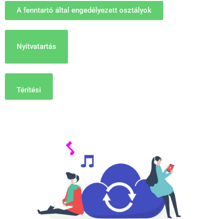
A fenntartó által engedélyezett osztályok
Nyitvatartás
Térítési