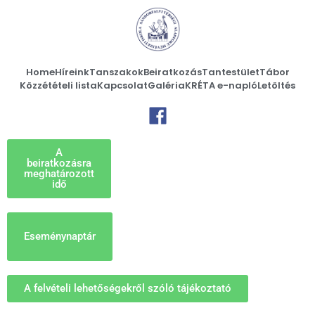
Home
Híreink
Tanszakok
Beiratkozás
Tantestület
Tábor
Közzétételi lista
Kapcsolat
Galéria
KRÉTA e-napló
Letöltés
A
beiratkozásra
meghatározott
idő
Eseménynaptár
A felvételi lehetőségekről szóló tájékoztató