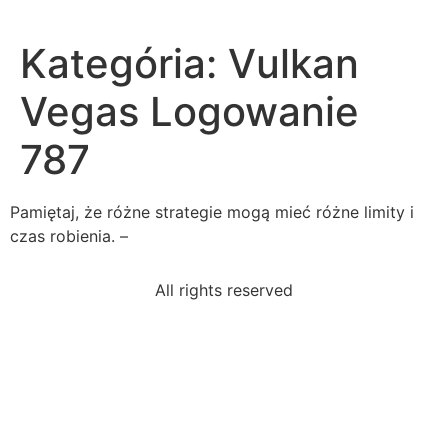
Kategória:
Vulkan
Vegas Logowanie
787
Pamiętaj, że różne strategie mogą mieć różne limity i
czas robienia. –
All rights reserved
conclusion-argumentative-essay-shouldoffer-clear
leo-going-use-random-number-generator-400-times-
time
read-passage-utopiathis-ground-war-theyengaged
florida-lawif-involved-areportable-boating-accident