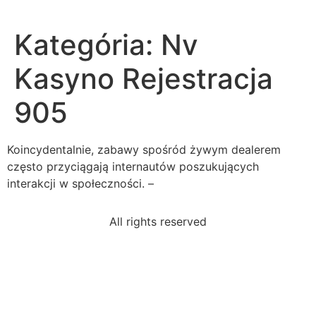
Kategória:
Nv
Kasyno Rejestracja
905
Koincydentalnie, zabawy spośród żywym dealerem
często przyciągają internautów poszukujących
interakcji w społeczności. –
All rights reserved
read-excerpt-chapter-2-animal-farmthe-pigs-now-
revealed
read-sentence-samuel-johnsons-preface-toa-
dictionary