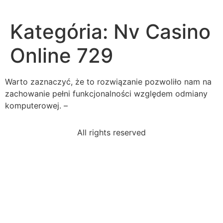
Kategória:
Nv Casino
Online 729
Warto zaznaczyć, że to rozwiązanie pozwoliło nam na
zachowanie pełni funkcjonalności względem odmiany
komputerowej. –
All rights reserved
read-excerpt-strange-case-drjekylland-mr-hydeevil
read-excerpt-silent-springthere-town-heart-america
hypotenuse-right-triangle-measures-16-cm-one-legs
person-seems-best-emotional-healtha-jana-plays-
hockey
read-excerpt-act-i-scene-i-romeo-