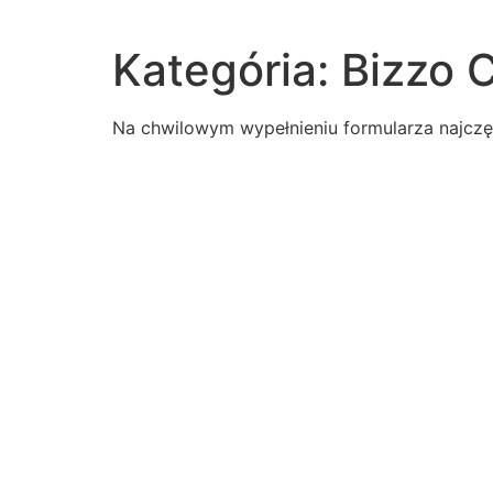
Kategória:
Bizzo 
Na chwilowym wypełnieniu formularza najczę
1929-unresolved-economic-issues-led-toan-increase
lines-d-arenoncoplanarparallelperpendicularskew
policy-developed-address-issue-implements-enforce
ministers-drew-crowds-first-great-awakening-bypre
apa-style-page-numbering-starts-1-title-pagetruefals
following-argumentsregarding-death-penalty-aretenti
gregor-watched-assessing-sasha-reacted-newswhich
read-excerpt-fairfine-avery-said-pushing-stack-book
read-excerpt-finding-unity-alabamacoal-minesthe-so
punished-discriminated-using-rights-long-haveto-file