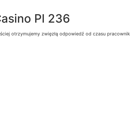
Casino Pl 236
ściej otrzymujemy zwięzłą odpowiedź od czasu pracownik
s
aching
e
onist
s
uthern