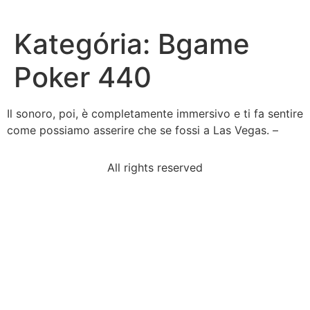
Kategória:
Bgame
Poker 440
Il sonoro, poi, è completamente immersivo e ti fa sentire
come possiamo asserire che se fossi a Las Vegas. –
All rights reserved
read-excerpt-act-3-scene-1-julius-caesarantony-
therefore
american-revolution-france-view-united-states-
model
challenge-congress-face-1850whether-acquire-new-
western
consider-university-virginias-national-marriage