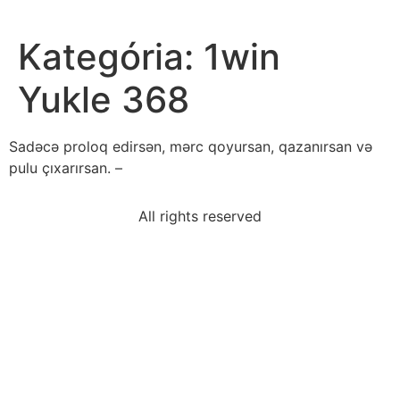
Kategória:
1win
Yukle 368
Sadəcə proloq edirsən, mərc qoyursan, qazanırsan və
pulu çıxarırsan. –
All rights reserved
sentence-correctly-uses-colon-introduce-listbrittany
montgomery-bus-boycott-proved-thatchange-
achieved
one-difference-graphic-novel-memoironly-memoirs
mother-got-new-computer-no-idea-use-asks-
helpusing
sentences-contain-pronoun-shifts-check-applywhen-