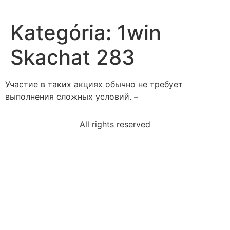
Kategória:
1win
Skachat 283
Участие в таких акциях обычно не требует
выполнения сложных условий. –
All rights reserved
following-revolution-1911-achieve-chinaselect-two
read-sentencegarrett-fantastic-surfer-goes-beach-
every
conflict-revealed-ashokesconversation-mrs
occurred-person-get-bank-time-bankrun
read-excerpt-namesakeat-end-first-day-sent-home-
letter