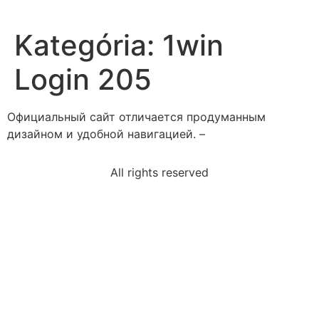
Kategória:
1win
Login 205
Официальный сайт отличается продуманным
дизайном и удобной навигацией. –
All rights reserved
sixsided-die-sides-labeled-1-6-rolled-number-equally
citing-one-two-authors-intext-permitted-use-et-al
select-correct-answersteven-wants-member-labor-
union-law
supervisor-system-board-supervisors-responsible
seems-key-rule-upward-social-mobilityhow-well-off
monarchs-england-reign-prior-signing-petition-right